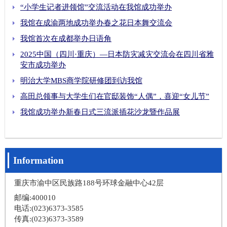
“小学生记者进领馆”交流活动在我馆成功举办
我馆在成渝两地成功举办春之花日本舞交流会
我馆首次在成都举办日语角
2025中国（四川·重庆）—日本防灾减灾交流会在四川省雅
安市成功举办
明治大学MBS商学院研修团到访我馆
高田总领事与大学生们在官邸装饰“人偶”，喜迎“女儿节”
我馆成功举办新春日式三流派插花沙龙暨作品展
Information
重庆市渝中区民族路188号环球金融中心42层
邮编:400010
电话:(023)6373-3585
传真:(023)6373-3589