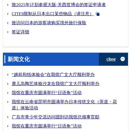
致2025年计划参观大阪·关西世博会的签证申请者
CITES限制从日本出口某些物品（请注意）
致访问日本的游客请购买境外旅行保险
签证详细
新闻文化
close
“越前和纸体验会”在我馆广文大厅顺利举办
鹿儿岛陶艺体验沙龙在我馆广文大厅顺利举办
我馆在重庆市圆满举行“日语角”活动
我馆在云南省昆明市圆满举办日本传统文化（茶道・花
道）体验活动
广岛市青少年交流访问团到访我馆总领事官邸
我馆在重庆市圆满举行“日语角”活动