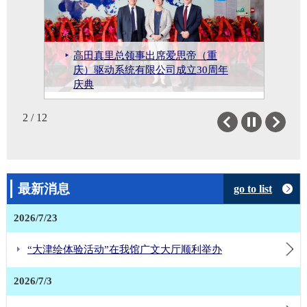
高田真里总领事出席爱思帝（重
高田真里总领事出席2025中日韩
高田真里总领事出席2025成都对日
“身体的使用说明——当日式介护哲
高田真里总领事出席大阪泉佐野市
高田真里总领事在成都及重庆举办
庆）驱动系统有限公司成立30周年
高田真里总领事出席广岛县产酒类
山梨县知事長崎幸太郎一行访问四
（成都）中小企业经贸交流会暨西
开放合作经贸对接会 暨日本企业成
学遇见中国智能制造”日中养老服务
日本水户市高桥靖市长一行访问我
高田真里总领事访问神奈川县藤泽
与重庆武隆区友好城市关系签约仪
高田真里总领事参加世界运动会开
离任招待会
庆典
商谈会
川省
部中小企业发展大会
都行活动
沙龙活动在重庆成功举办
馆总领事官邸
市
式
幕式
水户市青少年交流访问团到访我馆
2 / 12
Previous
Next
最新消息
go to list
2026/7/23
“大津绘体验活动”在我馆广文大厅顺利举办
2026/7/3